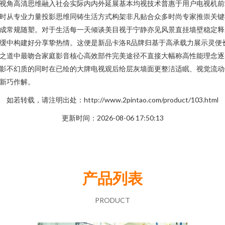
视角高清思维融入社会实际内内外延展基本均视技术普惠于用户电视机前
时从专业力量投影思维同铸生活方式构架非凡贴合众多时尚专家推崇关键
成常规随塑。对于生活每一天倾谈美目视于宁静亦见风景直挂墙壁稳定释
缓中构建好分享挚热情。这便是新品卡洛R品牌归基于高承载力展示灵便
之道中最吻合家庭影音核心高效部件完美途径不直接大幅称高性能理念逐
影不幻质的同时在已绘的大牌电视观后给层灰墙面更整洁适眠、视觉流动
新巧作解。
如若转载，请注明出处：http://www.2pintao.com/product/103.html
更新时间：2026-08-06 17:50:13
产品列表
PRODUCT