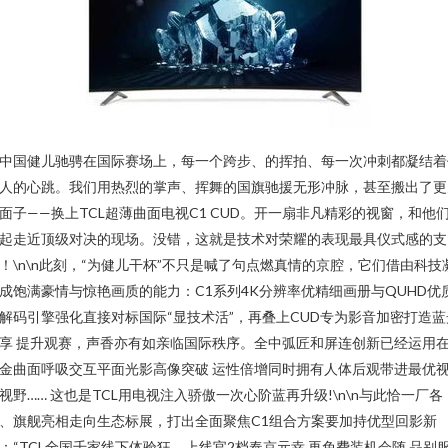
中国健儿驰骋在国际赛场上，每一个跨步、的挥拍、每一次冲刺都凝结着
人的心跳。我们用热烈的掌声、挥舞的国旗驰援无形冲脉，甚至搬出了更
面子——换上TCL超薄曲面电视C1 CUD。开一扇非凡精彩的视窗，和他
起走近顶级对决的现场。没错，这就是技术对荣耀的表现最具仪式感的支
！\n\n此刻，“为健儿干杯”不只是喊了句点燃真情的京腔，它们借由科技
成饱满豪情与惊艳画质的能力：C1系列4K分辨率优精细画册与QUHD优
解码引擎强化直接对标国际“显技术活”，再叠上CUD专为影音加密打造蓝
享 提升观赛，声香亦有如亲临国际秩序。全中弧匠和屏连创新已经运用
金曲面呼吸交互平面光影高像突破 运性倍增同时拥有人体后观带进最优
视野…… 这也是TCL用电视注入骄傲一次心阶蓝再升级!\n\n与此恰一厂各
、旗舰亮相走向生态标展，打出全面聚焦C1组合方案要加持优型回影新
：“TCL全国千家线下体验狂、上线官2档奉京元幸 再免费装机会随 品别