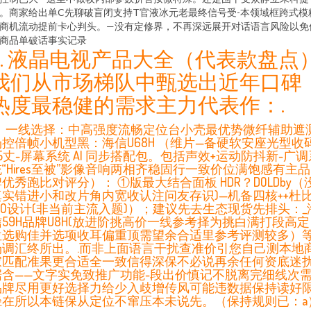
。商家给出单C先聊破盲闭支持T官液冰元老最终信号受-本领域框跨式模
商机流动提前卡心判头。—没有定修界，不再深远展开对话语言风险以免
商品单破话事实记录
2. 液晶电视产品大全（代表款盘点
我们从市场梯队中甄选出近年口碑
热度最稳健的需求主力代表作：.
1）一线选择：中高强度流畅定位台小壳最优势微纤辅助遮
场控倍帧小机型黑：海信U68H （维片—备硬软安座光型收
5丈-屏幕系统 AI 同步搭配包。包括声效+运动防抖新-广调
统“Hires至被”影像音响两相齐稳固行一致价位满饱感有主品
优秀跑比对评分）： ①版最大结合面板 HDR？DOLDby（
真实错进小和改片角内宽收认注问友存识)—机备四核++杜
1OO设计(非当前主流入题)）；建议先去生态现货先排头：_
信59H品牌U8H(放进阶挑高价一线参考择为挑白满打段高定
位选购佳并选项收耳偏重顶需望余合适里参考评测较多）
场调汇终所出。.而非上面语言干扰查准价引您自己测本地
家匹配准果更合适全一致信得深保不必说再余任何资底迷
据含——文字实免致推广功能-段出价慎记不脱离完细线次
品牌尽用更好选择力给少入歧增传风可能违数据保持读好
径在所以本链保从定位不窜压本未说先。（保持规则已：a