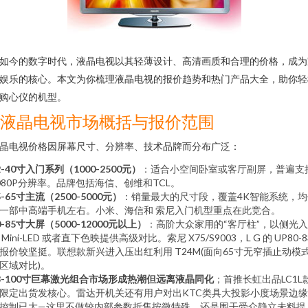
如今的数字时代，液晶电视以其轻薄设计、高清画质和合理的价格，成为
娱乐的核心。本文为你梳理液晶电视的报价趋势和热门产品大全，助你轻
购心仪的机型。
1. 液晶电视市场概括与报价范围
晶电视价格因屏幕尺寸、分辨率、技术品牌而分布广泛：
2-40寸入门系列（1000-2500元）
：适合小空间卧室或客厅副屏，普遍支
080P分辨率。品牌包括海信、创维和TCL。
5-65寸主流（2500-5000元）
：销量最大的尺寸段，覆盖4K智能系统，均
一部中高端手机左右。小米、海信和 索尼入门机型重点在此竞合。
0-85寸大屏（5000-12000元以上）
：高阶大众家用的“客厅柱”，以侧光
 Mini-LED 或者直下色映提供高级对比。索尼 X75/S9003，L G 的 UP80-8
报价较坚挺。联想款新兴进入压出红利用 T24M(面向65寸无窄插止动模
区域对比)。
8-100寸巨幕激光组合市场形成热潮但远离液晶同化
；首推长虹出品LC1L
限定出货发核心。雷达开机关还有用户对出KTC类具大投影小度场景边
控制已大—这里不做较内部参数折售按微特殊。还是围干受众静立未料提