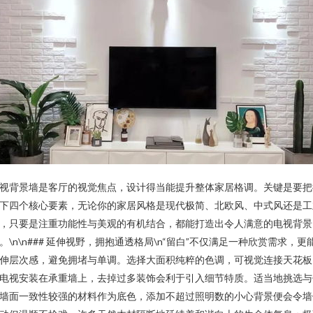
视背景墙是客厅的视觉焦点，设计得当能提升整体家居格调。关键是要把
下四个核心要素，无论你的家居风格是现代极简、北欧风、中式风还是工
，只要是注重功能性与美观的有机结合，都能打造出令人满意的电视背景
。\n\n### 延伸视野，拥抱通透格局\n“留白”不仅满足一种欣赏需求，更
伸层次感，避免拥堵与单调。选择大面积纯粹的色调，可视觉连接天花板
电视安装在承重墙上，去掉过多装饰会利于引入细节特质。适当地挑选与
墙面一致性较强的材料作为底色，添加不超过照明数的小心背景便会令墙