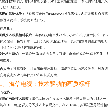
地控制家中的其他小米智能设备，对于追求智能家居一体化的年轻用户来
，吸引力巨大。
流畅的系统体验
：搭载深度定制的PatchWall操作系统，内容资源整合度
作逻辑简单，系统更新迭代快。
在考量
：
画质技术积累相对较浅
：与传统彩电巨头相比，小米在核心显示技术（如
背光控制、色彩引擎）上的长期积累稍显薄弱，其高端型号的画质表现可
同价位的传统品牌旗舰有差距。
设计相对简约
：外观设计偏向简洁实用，可能在奢华感或设计感上不及一
端型号。
合人群
：预算有限、注重智能家居联动、偏爱互联网内容和服务、对系统
度有较高要求的年轻用户和科技爱好者。
二、 海信电视：技术驱动的画质标杆
心优势
：
深厚的画质技术底蕴
：海信是国内在显示技术研发上投入最大的品牌之一
其在ULED动态背光分区技术上表现突出。在2018年，其高端型号通过精