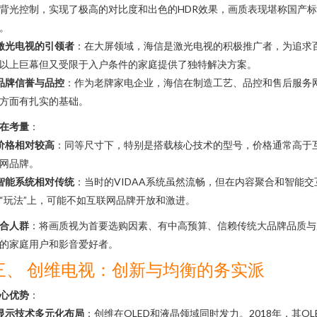
背光控制，实现了极高的对比度和出色的HDR效果，画质表现堪称国产标
。
激光电视的引领者
：在大屏领域，海信是激光电视的积极推广者，为追求
以上巨幕但又受限于入户条件的家庭提供了独特解决方案。
品牌信誉与品控
：作为老牌家电企业，海信在制造工艺、品控和售后服务
方面有扎实的基础。
在考量
：
价格相对较高
：同等尺寸下，特别是搭载核心技术的型号，价格通常高于
网品牌。
智能系统相对传统
：当时的VIDAA系统虽然流畅，但在内容聚合和智能交
“玩法”上，可能不如互联网品牌开放和激进。
合人群
：将画质视为首要选购因素、有中高预算、信赖传统大品牌品质与
的家庭用户和影音爱好者。
三、 创维电视：创新与均衡的务实派
心优势
：
显示技术多元化布局
：创维在OLED和液晶领域同时发力。2018年，其OL