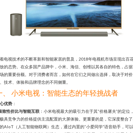
着电视技术的不断革新和智能家居的普及，2018年电视机市场呈现出百
放的态势。在众多国产品牌中，小米、海信、创维以其各自的特色，占据
场的重要份额。对于消费者而言，如何在它们之间做出选择，取决于对价
、技术、体验和品牌理念的不同侧重。
一、 小米电视：智能生态的年轻挑战者
心优势
：
极致性价比与智能互联
：小米电视最大的吸引力在于其“价格屠夫”的定位
极具竞争力的价格提供主流配置的大屏体验。更重要的是，它深度整合了
的AIoT（人工智能物联网）生态，通过内置的“小爱同学”语音助手，可