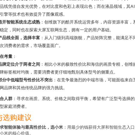
品线凭借自发光优势，在对比度和色彩上表现出色；而在液晶领域，其A
引擎等技术也有效提升了图像观感。
酷开智能系统生态成熟
：创维旗下的酷开系统运营多年，内容资源丰富，
稳定，同时也在探索大屏互联网生态，拥有一定的用户基础。
产品线全面，选择丰富
：从入门级到高端旗舰，产品矩阵完整，能满足不
次消费者的需求，市场覆盖面广。
在考量
：
品牌定位介于两者之间
：相比小米的极致性价比和海信的画质专精，创维
牌标签相对均衡，需要消费者更仔细地甄别具体型号的侧重点。
部分中低端型号性价比不突出
：在竞争最激烈的中端市场，可能面临来自
网品牌和其他传统品牌的强力挑战。
合人群
：寻求在画质、系统、价格之间取得平衡，希望有广泛型号选择的
型家庭消费者。
与选购建议
求智能体验与最高性价比，选小米
：用最少的钱获得大屏和智能生态入口
小米的核心价值。